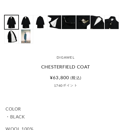
メ
デ
ィ
ア
(1)
を
開
く
DIGAWEL
CHESTERFIELD COAT
通
¥63,800
(税込)
常
1740
ポイント
価
格
COLOR
・BLACK
WOOL 100%