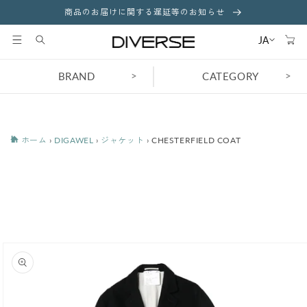
コンテ
商品のお届けに関する遅延等のお知らせ
ンツに
カ
進む
ー
JA
ト
>
>
BRAND
CATEGORY
ホーム
›
DIGAWEL
›
ジャケット
›
CHESTERFIELD COAT
商品情
報にス
キップ