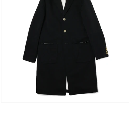
モ
ー
ダ
ル
で