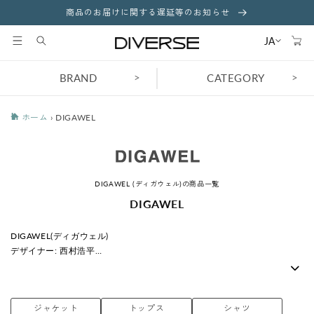
コンテ
商品のお届けに関する遅延等のお知らせ
ンツに
カ
進む
ー
JA
ト
>
>
BRAND
CATEGORY
ホーム
›
DIGAWEL
DIGAWEL (ディガウェル)の商品一覧
コ
DIGAWEL
レ
ク
DIGAWEL(ディガウェル)
シ
デザイナー: 西村浩平
ョ
コンセプトは「職人気質、Heavy-Duty、時間の試練に耐えうるモノ」
ン
「服にまつわる空気をどうデザインに 置き換えることができるのか?」と
:
いう姿勢が作り出す、 「人の気持ちをいかにデザインに結びつけるか」
ジャケット
トップス
シャツ
という着想のもと、テーラーなどという物とは少し異なる、 もっと身近