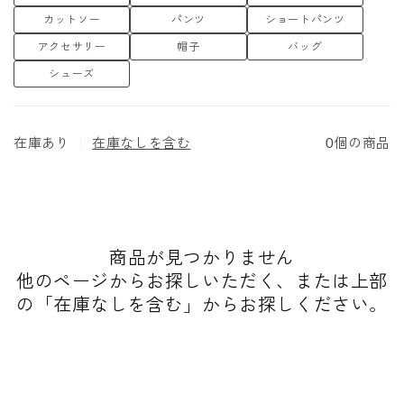
で、本来のファッションが持つ一つのパーソナルを追求。ブランドのスタ
カットソー
パンツ
ショートパンツ
ンスのまま、 より多くの人にその考えを伝えるために、いまよりもっと
アクセサリー
帽子
バッグ
先を見据えている。
取り扱い店舗: THE DIVERSE
シューズ
在庫あり
｜
在庫なしを含む
0個の商品
商品が見つかりません
他のページからお探しいただく、または上部
の「在庫なしを含む」からお探しください。