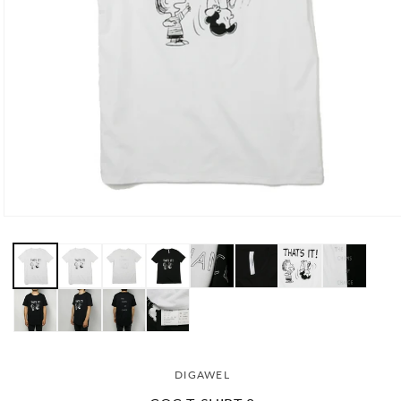
モ
ー
ダ
ル
で
メ
デ
ィ
ア
(1)
DIGAWEL
を
開