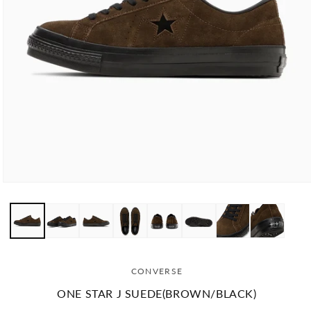
モ
ー
ダ
ル
で
メ
デ
CONVERSE
ィ
ア
ONE STAR J SUEDE(BROWN/BLACK)
(1)
を