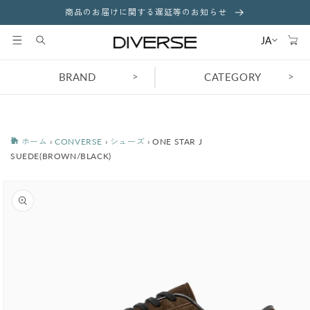
コンテ
商品のお届けに関する遅延等のお知らせ
ンツに
カ
進む
ー
JA
ト
>
>
BRAND
CATEGORY
ホーム
›
CONVERSE
›
シューズ
›
ONE STAR J
SUEDE(BROWN/BLACK)
商品情
報にス
キップ