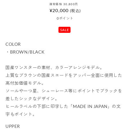
通
セ
通常価格 30,800
円
開
常
ー
¥20,000
く
(税込)
価
ル
0
ポイント
格
価
SALE
格
COLOR
・BROWN/BLACK
国産ワンスターの素材、カラーアレンジモデル。
上質なブラウンの国産スエードをアッパー全面に使用した
高付加価値モデル。
ソールや一つ星、シューレース等にポイントでブラックを
差したシックなデザイン。
ヒールラベルの下部に印字した「MADE IN JAPAN」の文
字もポイント。
UPPER