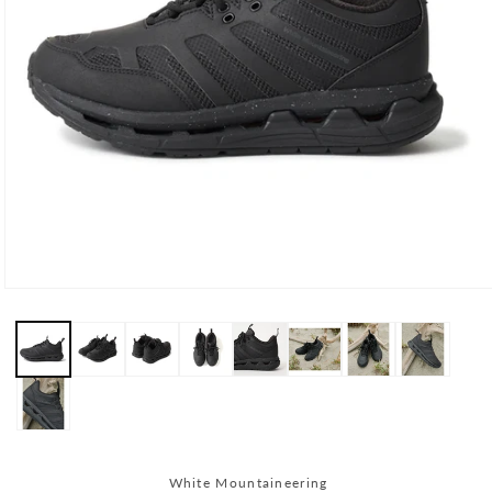
モ
ー
ダ
ル
で
メ
デ
ィ
ア
(1)
White Mountaineering
を