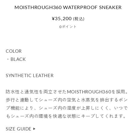
開
MOISTHROUGH360 WATERPROOF SNEAKER
く
通
¥35,200
(税込)
常
0
ポイント
価
格
COLOR
・BLACK
SYNTHETIC LEATHER
防水性と通気性を両立させたMOISTHROUGH360を採用。
歩行と連動してシューズ内の空気と水蒸気を排出するポン
プ機能により、シューズ内の湿度が上昇しにくく、いつで
もシューズ内の環境を快適な状態にキープしてくれます。
SIZE GUIDE
▶︎