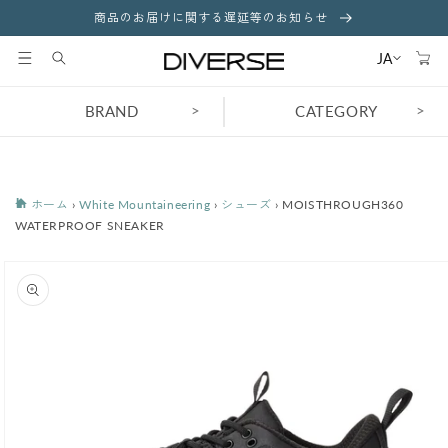
コンテ
商品のお届けに関する遅延等のお知らせ
ンツに
カ
進む
ー
JA
ト
>
>
BRAND
CATEGORY
ホーム
›
White Mountaineering
›
シューズ
›
MOISTHROUGH360
WATERPROOF SNEAKER
商品情
報にス
キップ