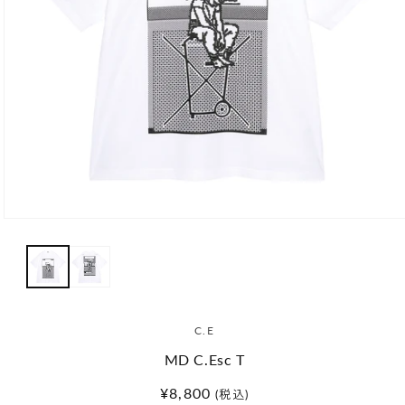
モ
ー
ダ
ル
で
メ
デ
C.E
ィ
ア
MD C.Esc T
(1)
を
通
¥8,800
(税込)
開