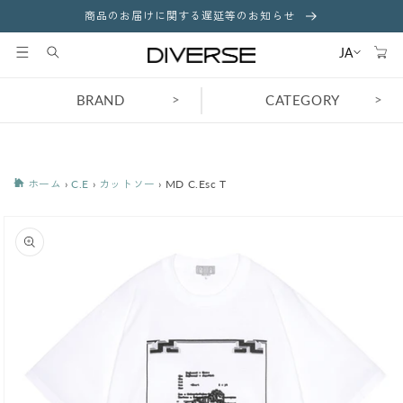
コンテ
商品のお届けに関する遅延等のお知らせ
ンツに
カ
進む
ー
JA
ト
>
>
BRAND
CATEGORY
ホーム
›
C.E
›
カットソー
›
MD C.Esc T
商品情
報にス
キップ