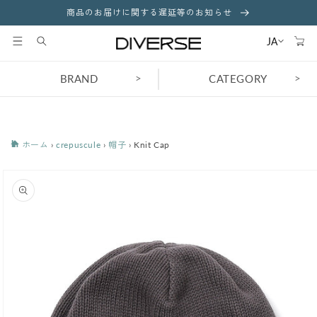
コンテ
商品のお届けに関する遅延等のお知らせ
ンツに
カ
進む
ー
JA
ト
>
>
BRAND
CATEGORY
ホーム
›
crepuscule
›
帽子
›
Knit Cap
商品情
報にス
キップ