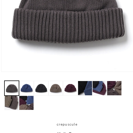
モ
ー
ダ
ル
で
メ
デ
ィ
ア
(1)
crepuscule
を
開