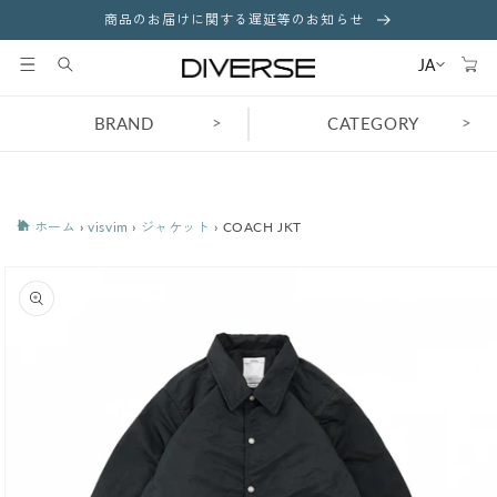
コンテ
商品のお届けに関する遅延等のお知らせ
ンツに
カ
進む
ー
JA
ト
>
>
BRAND
CATEGORY
ホーム
›
visvim
›
ジャケット
›
COACH JKT
商品情
報にス
キップ