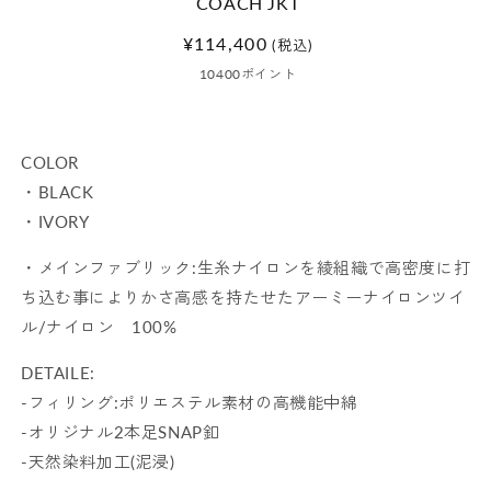
COACH JKT
く
通
¥114,400
(税込)
常
10400
ポイント
価
格
COLOR
・BLACK
・IVORY
・メインファブリック:生糸ナイロンを綾組織で高密度に打
ち込む事によりかさ高感を持たせたアーミーナイロンツイ
ル/ナイロン 100%
DETAILE:
-フィリング:ポリエステル素材の高機能中綿
-オリジナル2本足SNAP釦
-天然染料加工(泥浸)