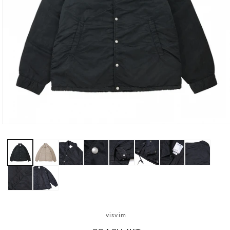
モ
ー
ダ
ル
で
メ
デ
ィ
ア
(1)
visvim
を
開