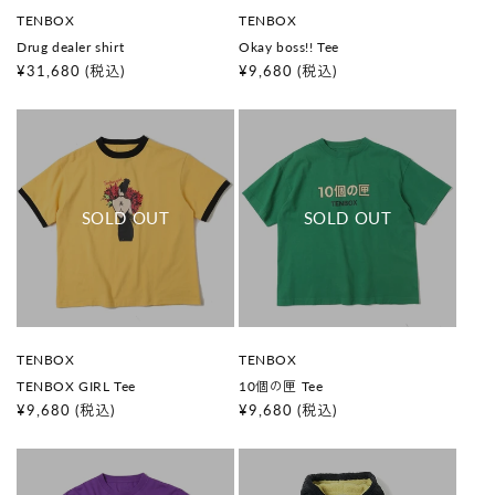
販
販
TENBOX
TENBOX
売
売
Drug dealer shirt
Okay boss!! Tee
元
元
:
:
通
¥31,680
(税込)
通
¥9,680
(税込)
常
常
価
価
格
格
販
販
TENBOX
TENBOX
売
売
TENBOX GIRL Tee
10個の匣 Tee
元
元
:
:
通
¥9,680
(税込)
通
¥9,680
(税込)
常
常
価
価
格
格