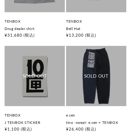
販
販
TENBOX
TENBOX
売
売
Drug dealer shirt
Bell Hat
元
元
:
:
通
¥31,680
(税込)
通
¥13,200
(税込)
常
常
価
価
格
格
販
販
TENBOX
e.sen
売
売
J TENBOX STICKER
tino -sweat- e.sen × TENBOX
元
元
:
:
通
¥1,100
(税込)
通
¥26,400
(税込)
常
常