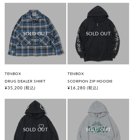
価
価
格
格
販
販
TENBOX
TENBOX
売
売
DRUG DEALER SHIRT
SCORPION ZIP HOODIE
元
元
:
:
通
¥35,200
(税込)
通
¥16,280
(税込)
常
常
価
価
格
格