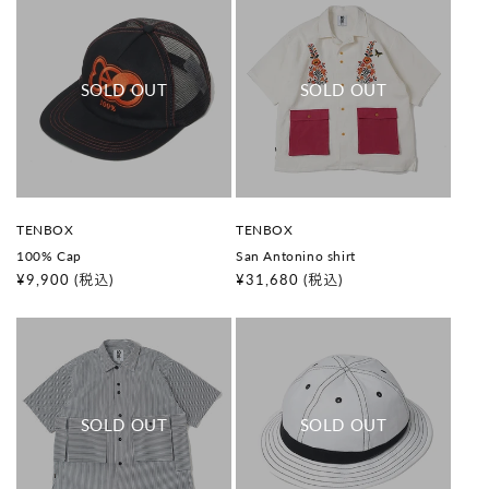
格
格
販
販
TENBOX
TENBOX
売
売
100% Cap
San Antonino shirt
元
元
:
:
通
¥9,900
(税込)
通
¥31,680
(税込)
常
常
価
価
格
格