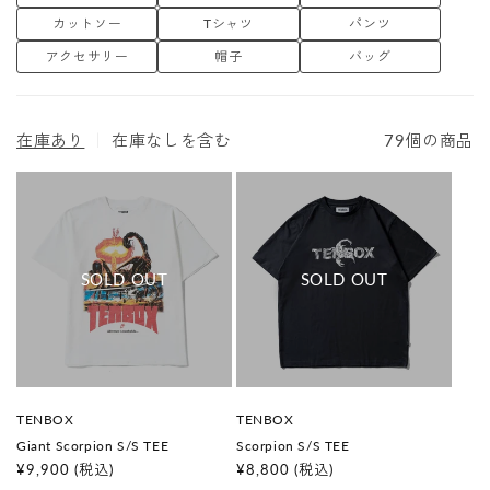
フィックを手がけたアーティストに関しては全て非公開としている。
カットソー
Tシャツ
パンツ
アクセサリー
帽子
バッグ
在庫あり
｜
在庫なしを含む
79個の商品
販
販
TENBOX
TENBOX
売
売
Giant Scorpion S/S TEE
Scorpion S/S TEE
元
元
:
:
通
¥9,900
(税込)
通
¥8,800
(税込)