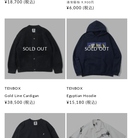
:
:
通
¥18,700
(税込)
通
セ
通常価格 9,900
円
常
常
ー
¥6,000
(税込)
価
価
ル
格
格
価
格
販
販
TENBOX
TENBOX
売
売
Gold Line Cardigan
Egyptian Hoodie
元
元
:
:
通
¥38,500
(税込)
通
¥15,180
(税込)
常
常
価
価
格
格