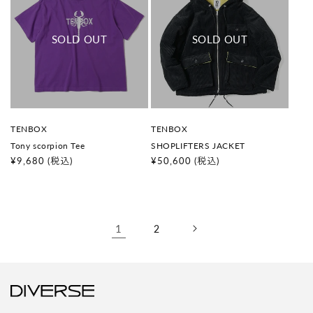
販
販
TENBOX
TENBOX
売
売
Tony scorpion Tee
SHOPLIFTERS JACKET
元
元
:
:
通
¥9,680
(税込)
通
¥50,600
(税込)
常
常
価
価
格
格
1
2