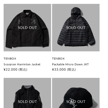
常
常
価
価
格
格
販
販
TENBOX
TENBOX
売
売
Scorpion Harrinton Jacket
Packable Micro Down JKT
元
元
:
:
通
¥22,000
(税込)
通
¥33,000
(税込)
常
常
価
価
格
格