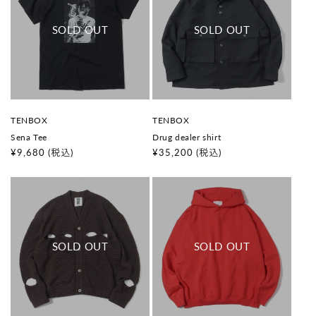
販
販
TENBOX
TENBOX
売
売
Sena Tee
Drug dealer shirt
元
元
:
:
通
¥9,680
(税込)
通
¥35,200
(税込)
常
常
価
価
格
格