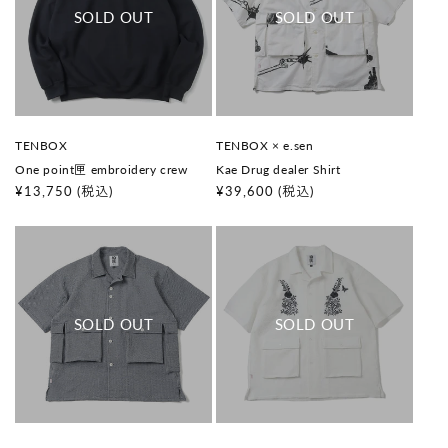
販
販
TENBOX
TENBOX × e.sen
売
売
One point匣 embroidery crew
Kae Drug dealer Shirt
元
元
:
:
通
¥13,750
(税込)
通
¥39,600
(税込)
常
常
価
価
格
格