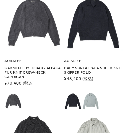
販
販
AURALEE
AURALEE
売
売
GARMENT-DYED BABY ALPACA
BABY SURI ALPACA SHEER KNIT
元
元
FUR KNIT CREW-NECK
SKIPPER POLO
:
:
CARDIGAN
通
¥48,400
(税込)
通
¥70,400
(税込)
常
常
価
価
格
格