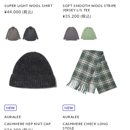
売
売
SUPER LIGHT WOOL SHIRT
SOFT SMOOTH WOOL STRIPE
元
元
JERSEY L/S TEE
:
:
通
¥44,000
(税込)
通
¥35,200
(税込)
常
常
価
価
格
格
NEW
NEW
販
販
AURALEE
AURALEE
売
売
CASHMERE NEP KNIT CAP
CASHMERE CHECK LONG
元
元
STOLE
:
: