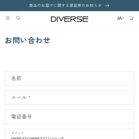
コンテ
商品のお届けに関する遅延等のお知らせ
ンツに
カ
進む
ー
JA
ト
お問い合わせ
お
名前
問
い
メール
*
合
わ
せ
電話番号
フ
ォ
コメント