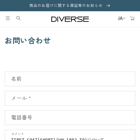
コンテ
商品のお届けに関する遅延等のお知らせ
ンツに
カ
進む
ー
JA
ト
お問い合わせ
お
名前
問
い
メール
*
合
わ
せ
電話番号
フ
ォ
コメント