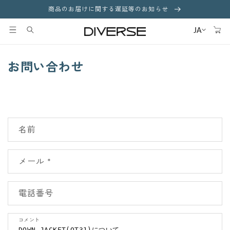
コンテ
商品のお届けに関する遅延等のお知らせ
ンツに
カ
進む
ー
JA
ト
お問い合わせ
お
名前
問
い
メール
*
合
わ
せ
電話番号
フ
ォ
コメント