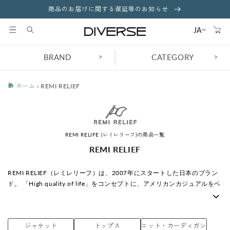
コンテ
商品のお届けに関する遅延等のお知らせ
ンツに
カ
進む
ー
JA
ト
>
>
BRAND
CATEGORY
ホーム
›
REMI RELIEF
REMI RELIFE (レミレリーフ)の商品一覧
コ
REMI RELIEF
レ
ク
REMI RELIEF（レミレリーフ）は、2007年にスタートした日本のブラン
シ
ド。 「High quality of life」をコンセプトに、アメリカンカジュアルをベ
ョ
ースにしたヴィンテージライクな日常着を展開。 独自の加工技術による
ン
ナチュラルな風合いと着心地の良さが特徴です。
:
ジャケット
トップス
ニット・カーディガン