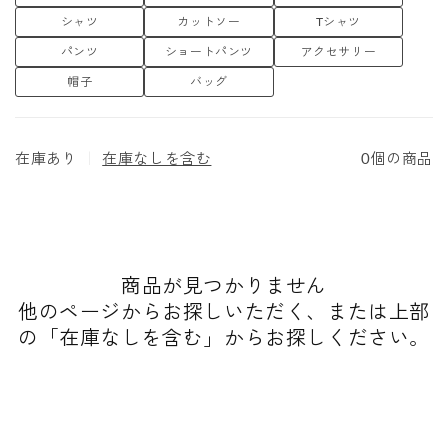
DESIGNER
シャツ
カットソー
Tシャツ
デザイナーは後藤豊氏。
パンツ
ショートパンツ
アクセサリー
「究極の普段着」を目指し、素材や加工にこだわったアイテムを発表して
います。
帽子
バッグ
在庫あり
｜
在庫なしを含む
0個の商品
商品が見つかりません
他のページからお探しいただく、または上部
の「在庫なしを含む」からお探しください。