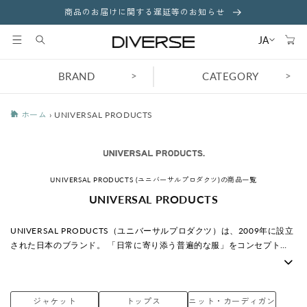
コンテ
商品のお届けに関する遅延等のお知らせ
ンツに
カ
進む
ー
JA
ト
>
>
BRAND
CATEGORY
ホーム
›
UNIVERSAL PRODUCTS
UNIVERSAL PRODUCTS (ユニバーサルプロダクツ)の商品一覧
コ
UNIVERSAL PRODUCTS
レ
ク
UNIVERSAL PRODUCTS（ユニバーサルプロダクツ）は、2009年に設立
シ
された日本のブランド。 「日常に寄り添う普遍的な服」をコンセプト
ョ
に、シンプルで高品質なアイテムを展開。 時代を超えて愛されるスタン
ン
ダードを目指しています。
:
ジャケット
トップス
ニット・カーディガン